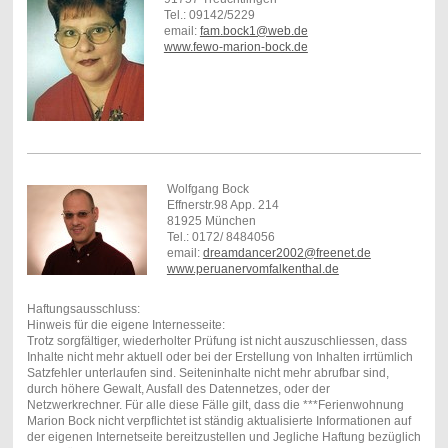
Tel.: 09142/5229
email:
fam.bock1@web.de
www.fewo-marion-bock.de
Wolfgang Bock
Effnerstr.98 App. 214
81925 München
Tel.: 0172/ 8484056
email:
dreamdancer2002@freenet.de
www.peruanervomfalkenthal.de
Haftungsausschluss:
Hinweis für die eigene Internesseite:
Trotz sorgfältiger, wiederholter Prüfung ist nicht auszuschliessen, dass
Inhalte nicht mehr aktuell oder bei der Erstellung von Inhalten irrtümlich
Satzfehler unterlaufen sind. Seiteninhalte nicht mehr abrufbar sind,
durch höhere Gewalt, Ausfall des Datennetzes, oder der
Netzwerkrechner. Für alle diese Fälle gilt, dass die ***Ferienwohnung
Marion Bock nicht verpflichtet ist ständig aktualisierte Informationen auf
der eigenen Internetseite bereitzustellen und Jegliche Haftung bezüglich